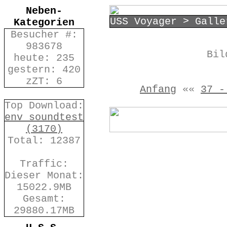
Neben-
USS Voyager > Galle
Kategorien
Besucher #:
983678
Bil
heute: 235
gestern: 420
zZT: 6
Anfang
««
37 -
Top Download:
env_soundtest
(3170)
Total: 12387
Traffic:
Dieser Monat:
15022.9MB
Gesamt:
29880.17MB