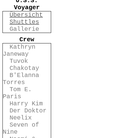
U.S.S.
Voyager
Übersicht
Shuttles
Gallerie
Crew
Kathryn
Janeway
Tuvok
Chakotay
B'Elanna
Torres
Tom E.
Paris
Harry Kim
Der Doktor
Neelix
Seven of
Nine