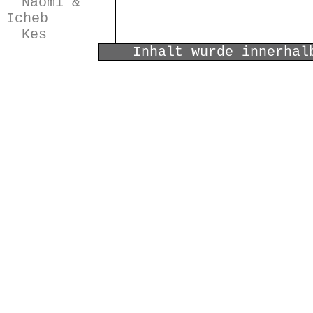
Naomi &
Icheb
Kes
Inhalt wurde innerhal