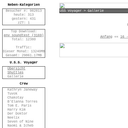
Neben-Kategorien
Besucher #: 982813
USS Voyager > Gallerie
heute: 313
gestern: 431
zZT: 1
Top Download:
env_soundtest (3169)
Anfang
««
16 
Total: 12380
Traffic:
Dieser Monat: 13240MB
Gesamt: 29861.17MB
U.S.S. Voyager
Übersicht
Shuttles
Gallerie
Crew
Kathryn Janeway
Tuvok
Chakotay
B'Elanna Torres
Tom E. Paris
Harry Kim
Der Doktor
Neelix
Seven of Nine
Naomi & Icheb